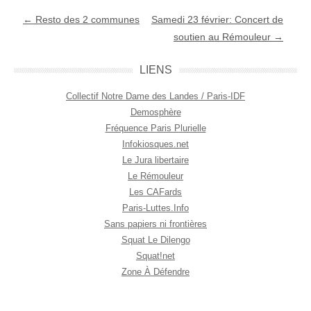
Navigation Article
←
Resto des 2 communes
Samedi 23 février: Concert de
soutien au Rémouleur
→
LIENS
Collectif Notre Dame des Landes / Paris-IDF
Demosphère
Fréquence Paris Plurielle
Infokiosques.net
Le Jura libertaire
Le Rémouleur
Les CAFards
Paris-Luttes.Info
Sans papiers ni frontières
Squat Le Dilengo
Squat!net
Zone À Défendre